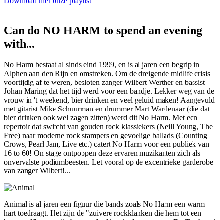
Download hier onze playlist
Can do NO HARM to spend an evening
with...
No Harm bestaat al sinds eind 1999, en is al jaren een begrip in
Alphen aan den Rijn en omstreken. Om de dreigende midlife crisis
voortijdig af te weren, besloten zanger Wilbert Werther en bassist
Johan Maring dat het tijd werd voor een bandje. Lekker weg van de
vrouw in 't weekend, bier drinken en veel geluid maken! Aangevuld
met gitarist Mike Schuurman en drummer Mart Wardenaar (die dat
bier drinken ook wel zagen zitten) werd dit No Harm. Met een
repertoir dat switcht van gouden rock klassiekers (Neill Young, The
Free) naar moderne rock stampers en gevoelige ballads (Counting
Crows, Pearl Jam, Live etc.) catert No Harm voor een publiek van
16 to 60! On stage ontpoppen deze ervaren muzikanten zich als
onvervalste podiumbeesten. Let vooral op de excentrieke garderobe
van zanger Wilbert!...
Animal is al jaren een figuur die bands zoals No Harm een warm
hart toedraagt. Het zijn de "zuivere rockklanken die hem tot een