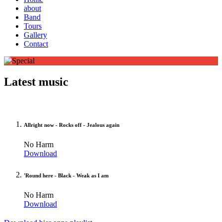
about
Band
Tours
Gallery
Contact
Latest music
Allright now - Rocks off - Jealous again
No Harm
Download
'Round here - Black - Weak as I am
No Harm
Download